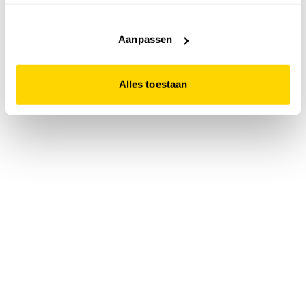
accepteert. Dit doe je door op "Alles toestaan" te klikken.
Liever geen cookies? Hou er dan rekening mee dat de
website niet optimaal functioneert.
Aanpassen
Alles toestaan