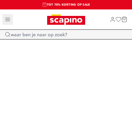
TOT 70% KORTING OP SALE
SALE: LAATSTE KANS!
SHOP NIEUW
Home