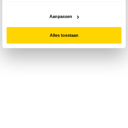
accepteert. Dit doe je door op "Alles toestaan" te klikken.
Liever geen cookies? Hou er dan rekening mee dat de
website niet optimaal functioneert.
Aanpassen
Alles toestaan