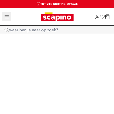
TOT 70% KORTING OP SALE
SALE: LAATSTE KANS!
SHOP NIEUW
Home