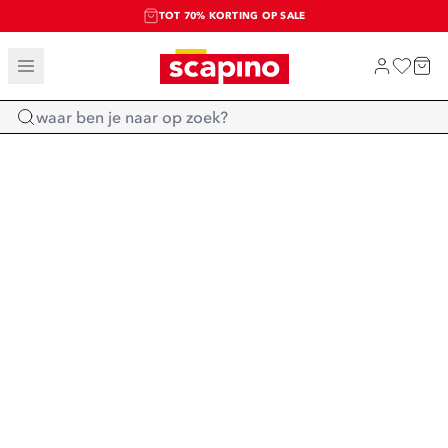
TOT 70% KORTING OP SALE
SALE: LAATSTE KANS!
SHOP NIEUW
Home