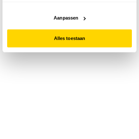
accepteert. Dit doe je door op "Alles toestaan" te klikken.
Liever geen cookies? Hou er dan rekening mee dat de
website niet optimaal functioneert.
Aanpassen
Alles toestaan