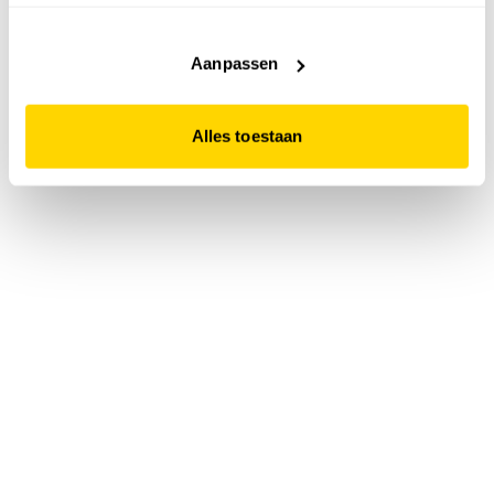
accepteert. Dit doe je door op "Alles toestaan" te klikken.
Liever geen cookies? Hou er dan rekening mee dat de
website niet optimaal functioneert.
Aanpassen
Alles toestaan