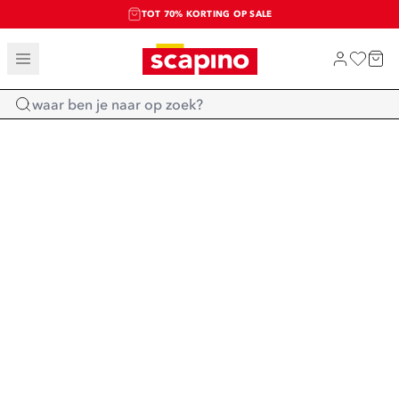
TOT 70% KORTING OP SALE
SALE: LAATSTE KANS!
SHOP NIEUW
Home