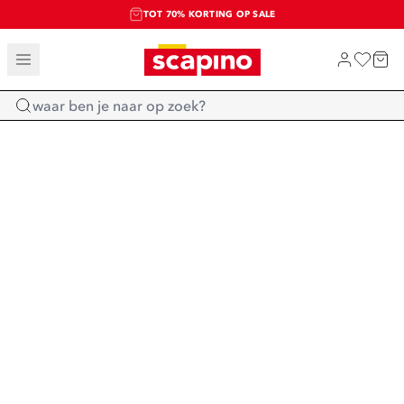
TOT 70% KORTING OP SALE
SALE: LAATSTE KANS!
SHOP NIEUW
Home