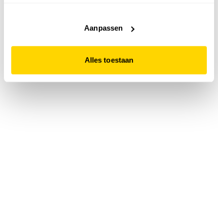
accepteert. Dit doe je door op "Alles toestaan" te klikken.
Liever geen cookies? Hou er dan rekening mee dat de
website niet optimaal functioneert.
Aanpassen
Alles toestaan