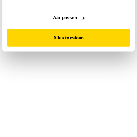
accepteert. Dit doe je door op "Alles toestaan" te klikken.
Liever geen cookies? Hou er dan rekening mee dat de
website niet optimaal functioneert.
Aanpassen
Alles toestaan