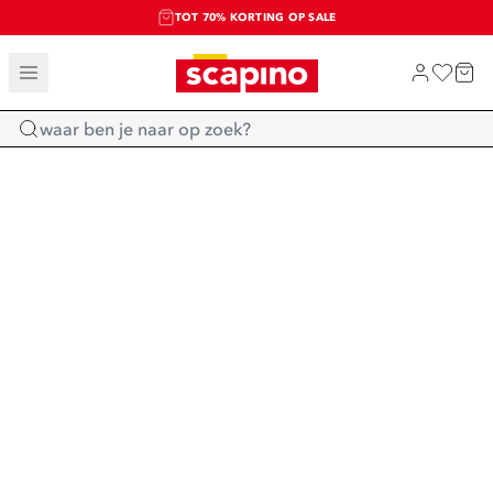
TOT 70% KORTING OP SALE
SALE: LAATSTE KANS!
SHOP NIEUW
Home