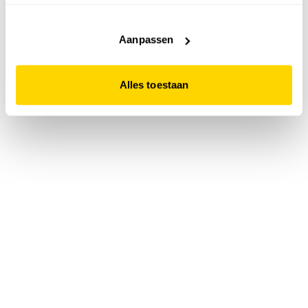
accepteert. Dit doe je door op "Alles toestaan" te klikken.
Liever geen cookies? Hou er dan rekening mee dat de
website niet optimaal functioneert.
Aanpassen
Alles toestaan