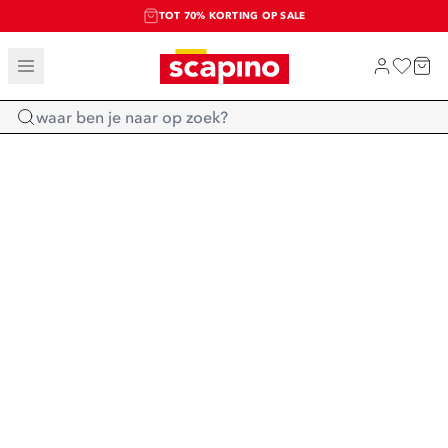
TOT 70% KORTING OP SALE
SALE: LAATSTE KANS!
SHOP NIEUW
Home