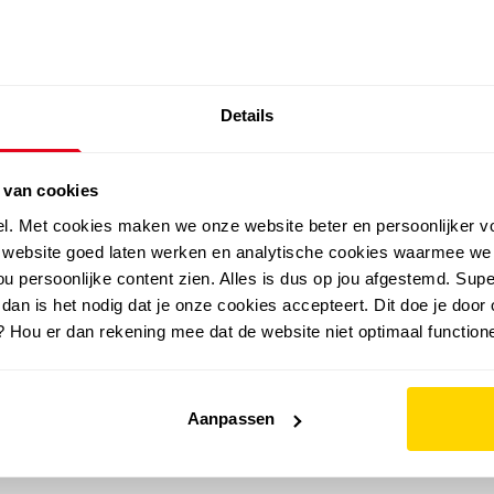
SALE: LAATSTE KANS!
Details
outdoor
zomer
merken
folder
sale
 van cookies
el. Met cookies maken we onze website beter en persoonlijker v
e website goed laten werken en analytische cookies waarmee we
u persoonlijke content zien. Alles is dus op jou afgestemd. Supe
 dan is het nodig dat je onze cookies accepteert. Dit doe je door 
? Hou er dan rekening mee dat de website niet optimaal functione
Aanpassen