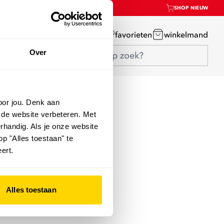
SHOP NIEUW
mijn account
favorieten
winkelmand
Over
oor jou. Denk aan
 de website verbeteren. Met
rhandig. Als je onze website
op "Alles toestaan" te
ert.
Alles toestaan