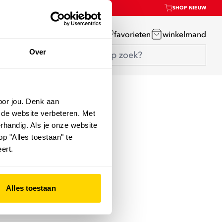
SHOP NIEUW
mijn account
favorieten
winkelmand
Over
oor jou. Denk aan
 de website verbeteren. Met
rhandig. Als je onze website
op "Alles toestaan" te
ert.
Alles toestaan