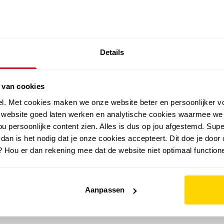
SALE: LAATSTE KANS!
Details
outdoor
zomer
merken
folder
sale
 van cookies
el. Met cookies maken we onze website beter en persoonlijker v
e website goed laten werken en analytische cookies waarmee we
u persoonlijke content zien. Alles is dus op jou afgestemd. Supe
 dan is het nodig dat je onze cookies accepteert. Dit doe je door 
? Hou er dan rekening mee dat de website niet optimaal functione
Aanpassen