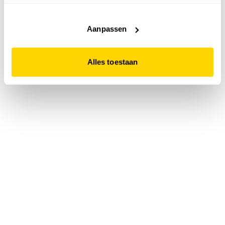
accepteert. Dit doe je door op "Alles toestaan" te klikken.
Liever geen cookies? Hou er dan rekening mee dat de
website niet optimaal functioneert.
Aanpassen
Alles toestaan