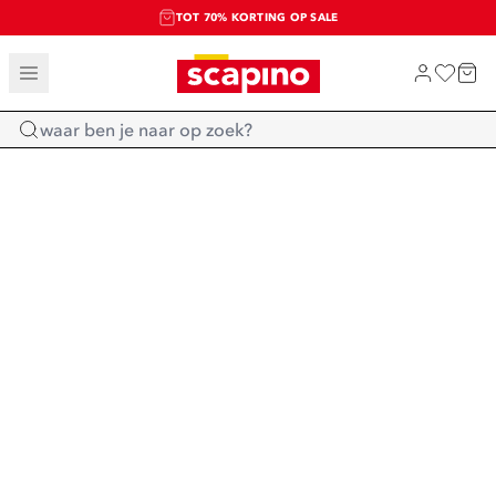
TOT 70% KORTING OP SALE
SALE: LAATSTE KANS!
SHOP NIEUW
Home