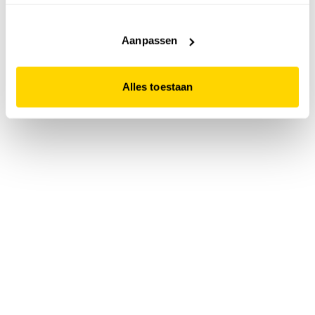
accepteert. Dit doe je door op "Alles toestaan" te klikken.
Liever geen cookies? Hou er dan rekening mee dat de
website niet optimaal functioneert.
Aanpassen
Alles toestaan