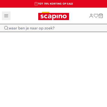
TOT 70% KORTING OP SALE
SALE: LAATSTE KANS!
SHOP NIEUW
Home