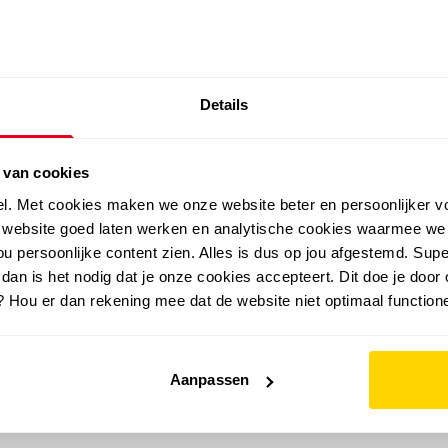
SALE: LAATSTE KANS!
Details
outdoor
zomer
merken
folder
sale
 van cookies
el. Met cookies maken we onze website beter en persoonlijker v
e website goed laten werken en analytische cookies waarmee we
u persoonlijke content zien. Alles is dus op jou afgestemd. Supe
 dan is het nodig dat je onze cookies accepteert. Dit doe je door 
? Hou er dan rekening mee dat de website niet optimaal functione
Aanpassen