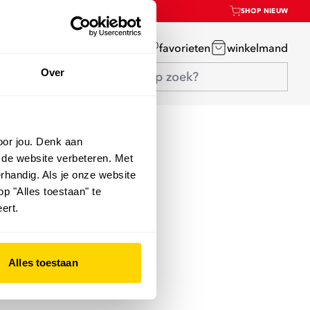
SHOP NIEUW
mijn account
favorieten
winkelmand
Over
oor jou. Denk aan
 de website verbeteren. Met
rhandig. Als je onze website
op "Alles toestaan" te
ert.
Alles toestaan