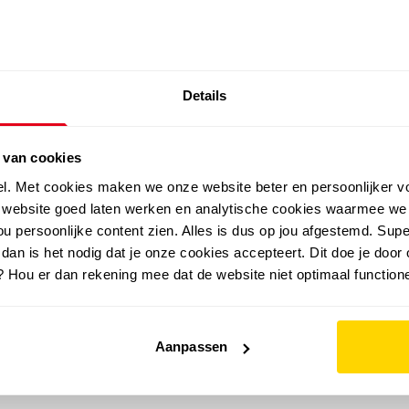
SALE: LAATSTE KANS!
Details
outdoor
zomer
merken
folder
sale
 van cookies
el. Met cookies maken we onze website beter en persoonlijker v
e website goed laten werken en analytische cookies waarmee we
u persoonlijke content zien. Alles is dus op jou afgestemd. Supe
 dan is het nodig dat je onze cookies accepteert. Dit doe je door 
? Hou er dan rekening mee dat de website niet optimaal functione
Aanpassen