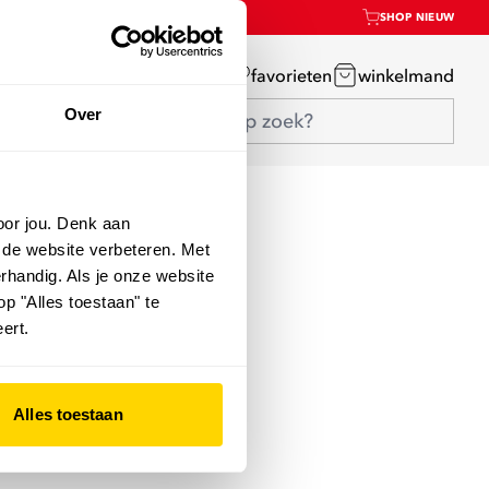
SHOP NIEUW
mijn account
favorieten
winkelmand
Over
oor jou. Denk aan
 de website verbeteren. Met
rhandig. Als je onze website
op "Alles toestaan" te
ert.
Alles toestaan