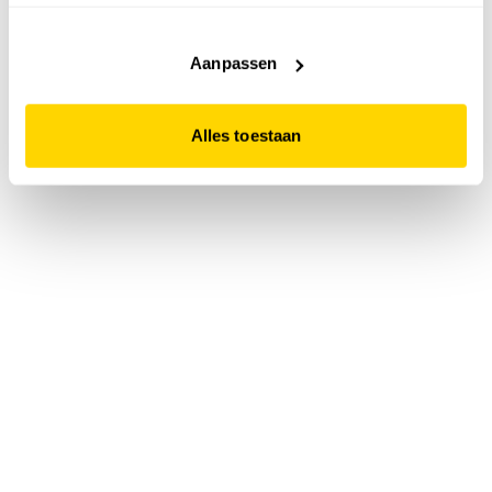
accepteert. Dit doe je door op "Alles toestaan" te klikken.
Liever geen cookies? Hou er dan rekening mee dat de
website niet optimaal functioneert.
Aanpassen
Alles toestaan