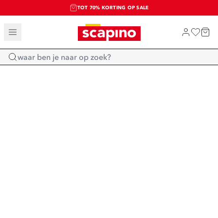
TOT 70% KORTING OP SALE
SALE: LAATSTE KANS!
SHOP NIEUW
Home