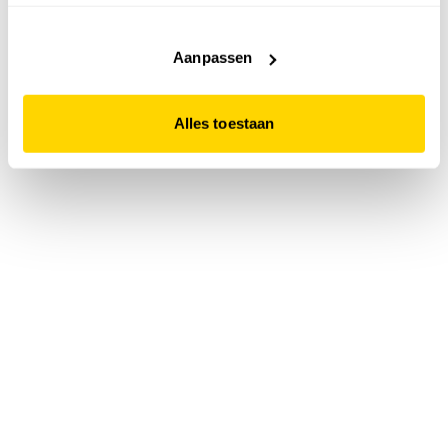
accepteert. Dit doe je door op "Alles toestaan" te klikken.
Liever geen cookies? Hou er dan rekening mee dat de
website niet optimaal functioneert.
Aanpassen
Alles toestaan