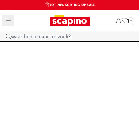
TOT 70% KORTING OP SALE
SALE: LAATSTE KANS!
SHOP NIEUW
Home