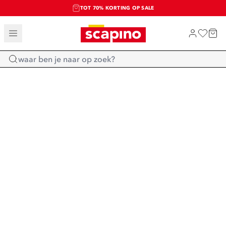
TOT 70% KORTING OP SALE
SALE: LAATSTE KANS!
SHOP NIEUW
Home