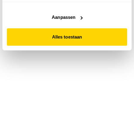
accepteert. Dit doe je door op "Alles toestaan" te klikken.
Liever geen cookies? Hou er dan rekening mee dat de
website niet optimaal functioneert.
Aanpassen
Alles toestaan