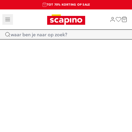
TOT 70% KORTING OP SALE
SALE: LAATSTE KANS!
SHOP NIEUW
Home