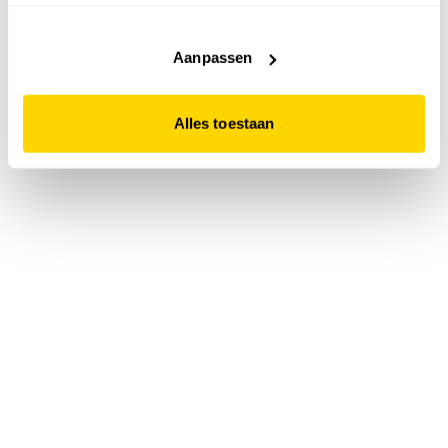
accepteert. Dit doe je door op "Alles toestaan" te klikken.
Liever geen cookies? Hou er dan rekening mee dat de
website niet optimaal functioneert.
Aanpassen
Alles toestaan