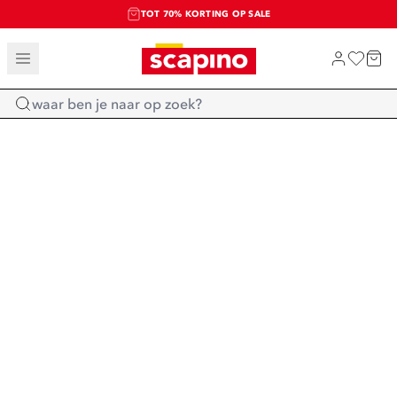
TOT 70% KORTING OP SALE
SALE: LAATSTE KANS!
SHOP NIEUW
Home