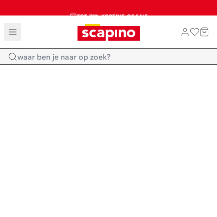
TOT 70% KORTING OP SALE
SALE: LAATSTE KANS!
SHOP NIEUW
Home