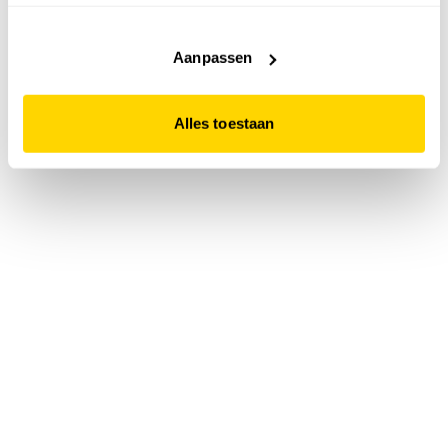
accepteert. Dit doe je door op "Alles toestaan" te klikken.
Liever geen cookies? Hou er dan rekening mee dat de
website niet optimaal functioneert.
Aanpassen
Alles toestaan