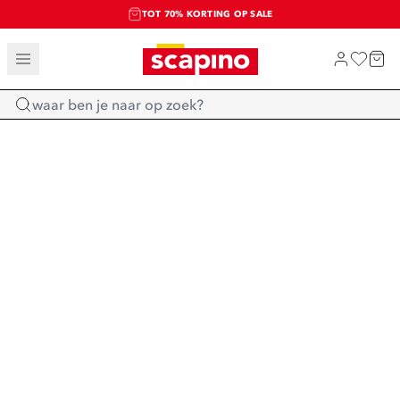
TOT 70% KORTING OP SALE
SALE: LAATSTE KANS!
SHOP NIEUW
Home