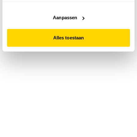
accepteert. Dit doe je door op "Alles toestaan" te klikken.
Liever geen cookies? Hou er dan rekening mee dat de
website niet optimaal functioneert.
Aanpassen
Alles toestaan