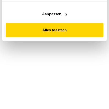
accepteert. Dit doe je door op "Alles toestaan" te klikken.
Liever geen cookies? Hou er dan rekening mee dat de
website niet optimaal functioneert.
Aanpassen
Alles toestaan