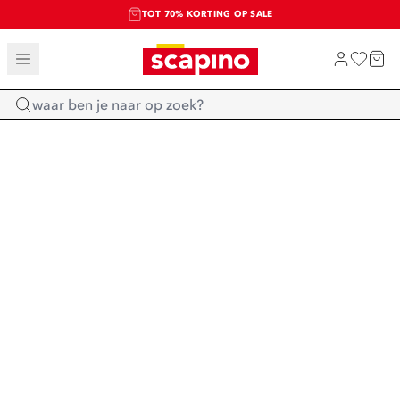
TOT 70% KORTING OP SALE
SALE: LAATSTE KANS!
SHOP NIEUW
Home