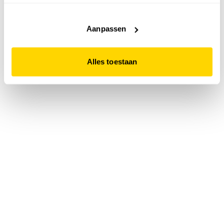
accepteert. Dit doe je door op "Alles toestaan" te klikken.
Liever geen cookies? Hou er dan rekening mee dat de
website niet optimaal functioneert.
Aanpassen
Alles toestaan