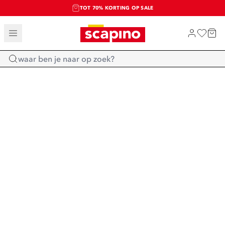
TOT 70% KORTING OP SALE
SALE: LAATSTE KANS!
SHOP NIEUW
Home