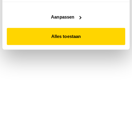
accepteert. Dit doe je door op "Alles toestaan" te klikken.
Liever geen cookies? Hou er dan rekening mee dat de
website niet optimaal functioneert.
Aanpassen
Alles toestaan