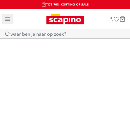
TOT 70% KORTING OP SALE
SALE: LAATSTE KANS!
SHOP NIEUW
Home