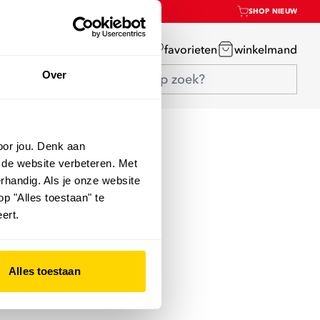
SHOP NIEUW
mijn account
favorieten
winkelmand
Over
oor jou. Denk aan
 de website verbeteren. Met
rhandig. Als je onze website
op "Alles toestaan" te
ert.
Alles toestaan