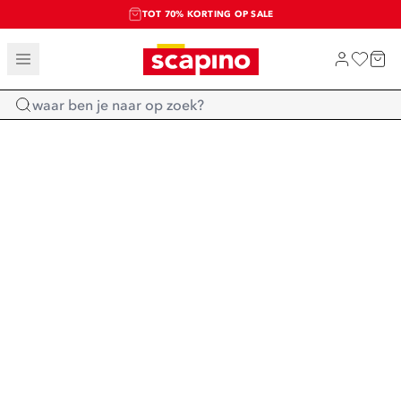
TOT 70% KORTING OP SALE
SALE: LAATSTE KANS!
SHOP NIEUW
Home