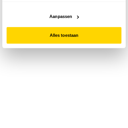
accepteert. Dit doe je door op "Alles toestaan" te klikken.
Liever geen cookies? Hou er dan rekening mee dat de
website niet optimaal functioneert.
Aanpassen
Alles toestaan