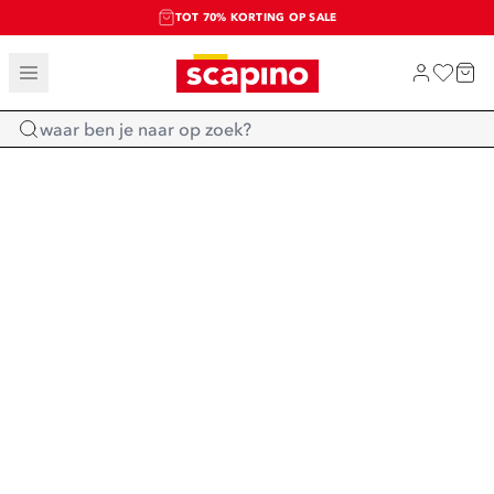
TOT 70% KORTING OP SALE
SALE: LAATSTE KANS!
SHOP NIEUW
Home