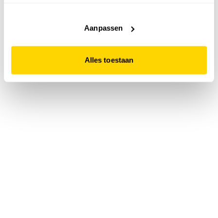
accepteert. Dit doe je door op "Alles toestaan" te klikken.
Liever geen cookies? Hou er dan rekening mee dat de
website niet optimaal functioneert.
Aanpassen
Alles toestaan