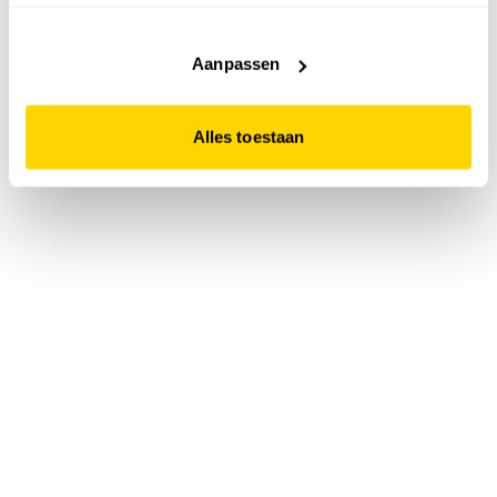
accepteert. Dit doe je door op "Alles toestaan" te klikken.
Liever geen cookies? Hou er dan rekening mee dat de
website niet optimaal functioneert.
Aanpassen
Alles toestaan