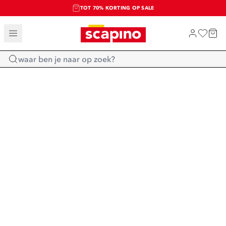
TOT 70% KORTING OP SALE
SALE: LAATSTE KANS!
SHOP NIEUW
Home