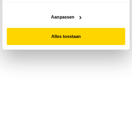
accepteert. Dit doe je door op "Alles toestaan" te klikken.
Liever geen cookies? Hou er dan rekening mee dat de
website niet optimaal functioneert.
Aanpassen
Alles toestaan