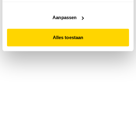
accepteert. Dit doe je door op "Alles toestaan" te klikken.
Liever geen cookies? Hou er dan rekening mee dat de
website niet optimaal functioneert.
Aanpassen
Alles toestaan