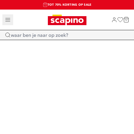
TOT 70% KORTING OP SALE
SALE: LAATSTE KANS!
SHOP NIEUW
Home