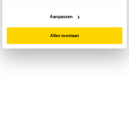
accepteert. Dit doe je door op "Alles toestaan" te klikken.
Liever geen cookies? Hou er dan rekening mee dat de
website niet optimaal functioneert.
Aanpassen
Alles toestaan