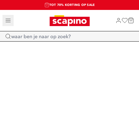
TOT 70% KORTING OP SALE
SALE: LAATSTE KANS!
SHOP NIEUW
Home