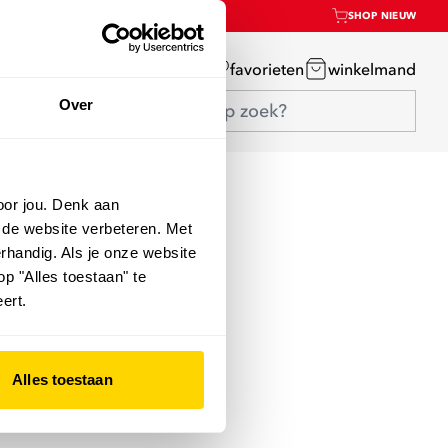
SHOP NIEUW
mijn account
favorieten
winkelmand
Over
oor jou. Denk aan
 de website verbeteren. Met
rhandig. Als je onze website
op "Alles toestaan" te
ert.
Alles toestaan