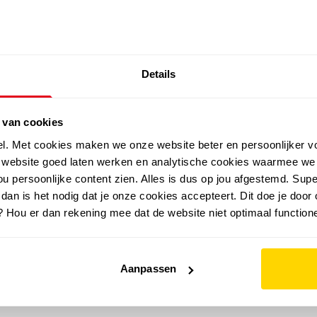
SALE: LAATSTE KANS!
Details
outdoor
zomer
merken
folder
sale
 van cookies
el. Met cookies maken we onze website beter en persoonlijker v
e website goed laten werken en analytische cookies waarmee we
u persoonlijke content zien. Alles is dus op jou afgestemd. Supe
 dan is het nodig dat je onze cookies accepteert. Dit doe je door 
? Hou er dan rekening mee dat de website niet optimaal functione
Aanpassen