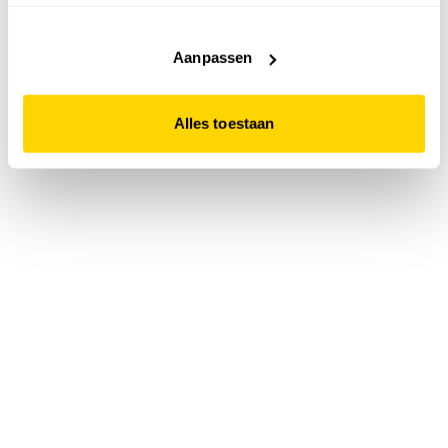
accepteert. Dit doe je door op "Alles toestaan" te klikken.
Liever geen cookies? Hou er dan rekening mee dat de
website niet optimaal functioneert.
Aanpassen
Alles toestaan