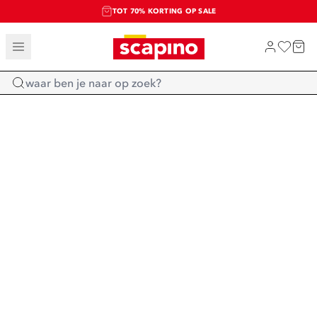
TOT 70% KORTING OP SALE
SALE: LAATSTE KANS!
SHOP NIEUW
Home