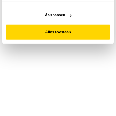
accepteert. Dit doe je door op "Alles toestaan" te klikken.
Liever geen cookies? Hou er dan rekening mee dat de
website niet optimaal functioneert.
Aanpassen
Alles toestaan