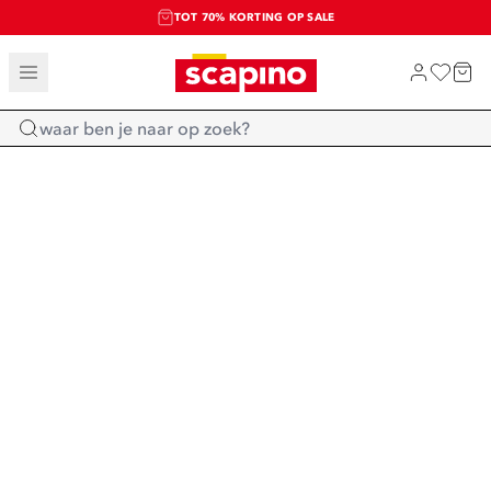
TOT 70% KORTING OP SALE
SALE: LAATSTE KANS!
SHOP NIEUW
Home