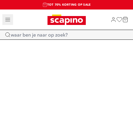
TOT 70% KORTING OP SALE
SALE: LAATSTE KANS!
SHOP NIEUW
Home