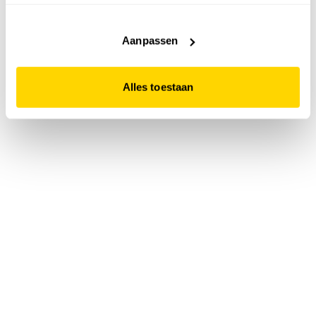
accepteert. Dit doe je door op "Alles toestaan" te klikken.
Liever geen cookies? Hou er dan rekening mee dat de
website niet optimaal functioneert.
Aanpassen
Alles toestaan