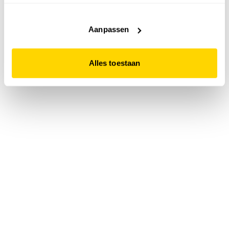
accepteert. Dit doe je door op "Alles toestaan" te klikken.
Liever geen cookies? Hou er dan rekening mee dat de
website niet optimaal functioneert.
Aanpassen
Alles toestaan