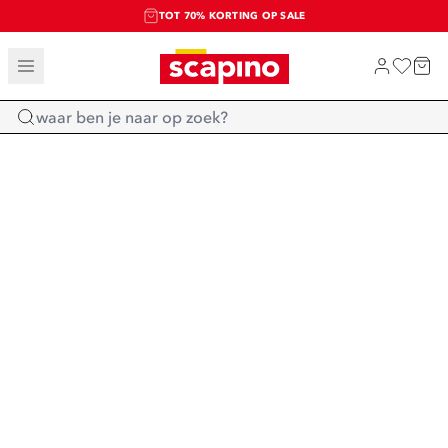
TOT 70% KORTING OP SALE
SALE: LAATSTE KANS!
SHOP NIEUW
Home