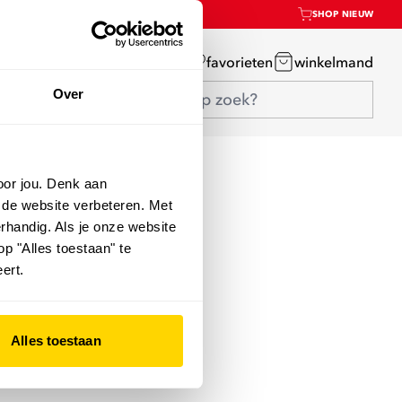
SHOP NIEUW
mijn account
favorieten
winkelmand
Over
oor jou. Denk aan
 de website verbeteren. Met
rhandig. Als je onze website
op "Alles toestaan" te
ert.
Alles toestaan