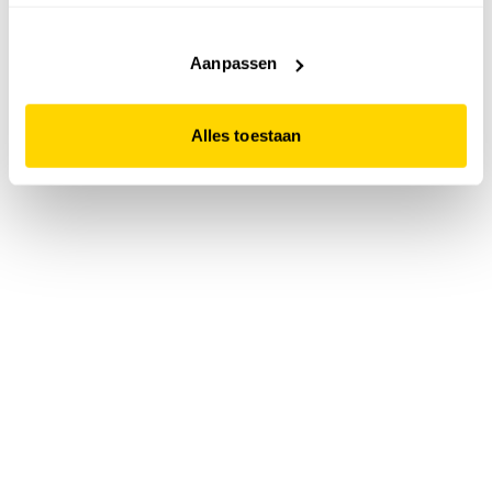
accepteert. Dit doe je door op "Alles toestaan" te klikken.
Liever geen cookies? Hou er dan rekening mee dat de
website niet optimaal functioneert.
Aanpassen
Alles toestaan