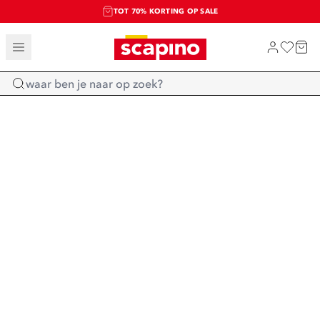
TOT 70% KORTING OP SALE
SALE: LAATSTE KANS!
SHOP NIEUW
Home