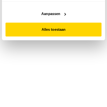
accepteert. Dit doe je door op "Alles toestaan" te klikken.
Liever geen cookies? Hou er dan rekening mee dat de
website niet optimaal functioneert.
Aanpassen
Alles toestaan