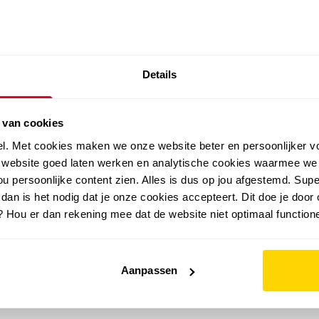
SALE: LAATSTE KANS!
Details
outdoor
zomer
merken
folder
sale
 van cookies
el. Met cookies maken we onze website beter en persoonlijker v
e website goed laten werken en analytische cookies waarmee we
u persoonlijke content zien. Alles is dus op jou afgestemd. Supe
 dan is het nodig dat je onze cookies accepteert. Dit doe je door 
? Hou er dan rekening mee dat de website niet optimaal functione
Aanpassen