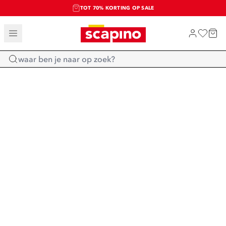
TOT 70% KORTING OP SALE
SALE: LAATSTE KANS!
SHOP NIEUW
Home