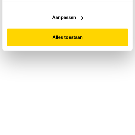
accepteert. Dit doe je door op "Alles toestaan" te klikken.
Liever geen cookies? Hou er dan rekening mee dat de
website niet optimaal functioneert.
Aanpassen
Alles toestaan