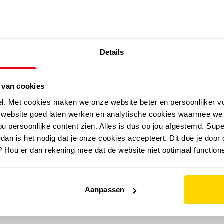
SALE: LAATSTE KANS!
Details
outdoor
zomer
merken
folder
sale
 van cookies
el. Met cookies maken we onze website beter en persoonlijker v
e website goed laten werken en analytische cookies waarmee we
u persoonlijke content zien. Alles is dus op jou afgestemd. Supe
 dan is het nodig dat je onze cookies accepteert. Dit doe je door 
? Hou er dan rekening mee dat de website niet optimaal functione
Aanpassen