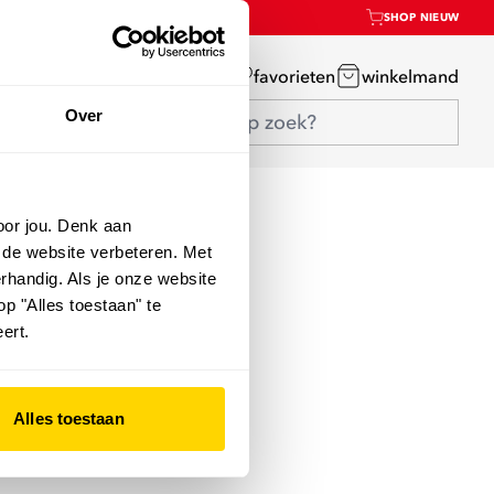
SHOP NIEUW
mijn account
favorieten
winkelmand
Over
oor jou. Denk aan
 de website verbeteren. Met
rhandig. Als je onze website
op "Alles toestaan" te
ert.
Alles toestaan