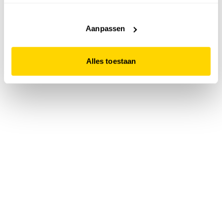
accepteert. Dit doe je door op "Alles toestaan" te klikken.
Liever geen cookies? Hou er dan rekening mee dat de
website niet optimaal functioneert.
Aanpassen
Alles toestaan