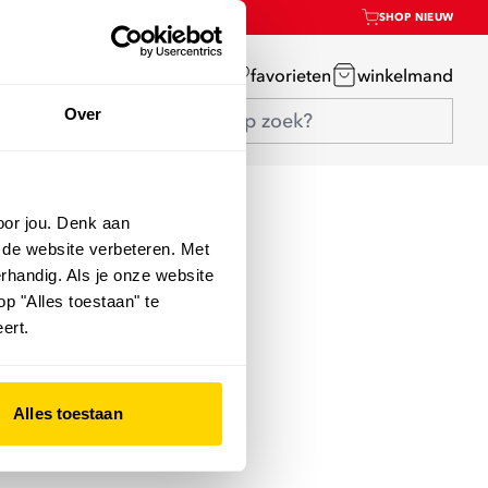
SHOP NIEUW
mijn account
favorieten
winkelmand
Over
oor jou. Denk aan
 de website verbeteren. Met
rhandig. Als je onze website
op "Alles toestaan" te
ert.
Alles toestaan