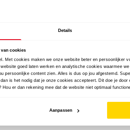
SALE: LAATSTE KANS!
Details
outdoor
zomer
merken
folder
sale
 van cookies
el. Met cookies maken we onze website beter en persoonlijker v
e website goed laten werken en analytische cookies waarmee we
u persoonlijke content zien. Alles is dus op jou afgestemd. Supe
 dan is het nodig dat je onze cookies accepteert. Dit doe je door 
? Hou er dan rekening mee dat de website niet optimaal functione
Aanpassen