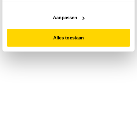
accepteert. Dit doe je door op "Alles toestaan" te klikken.
Liever geen cookies? Hou er dan rekening mee dat de
website niet optimaal functioneert.
Aanpassen
Alles toestaan