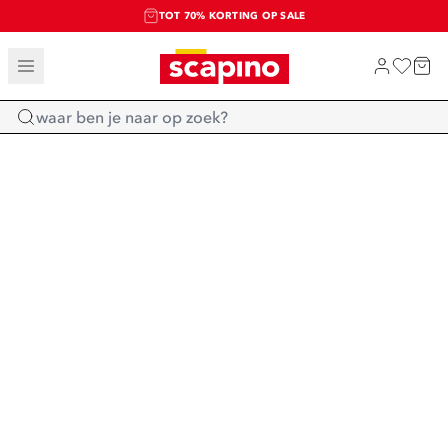
TOT 70% KORTING OP SALE
SALE: LAATSTE KANS!
SHOP NIEUW
Home