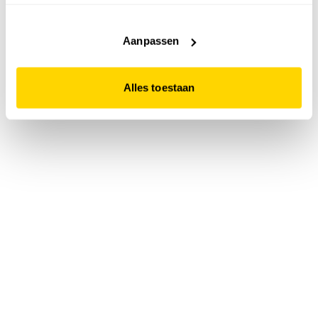
accepteert. Dit doe je door op "Alles toestaan" te klikken.
Liever geen cookies? Hou er dan rekening mee dat de
website niet optimaal functioneert.
Aanpassen
Alles toestaan