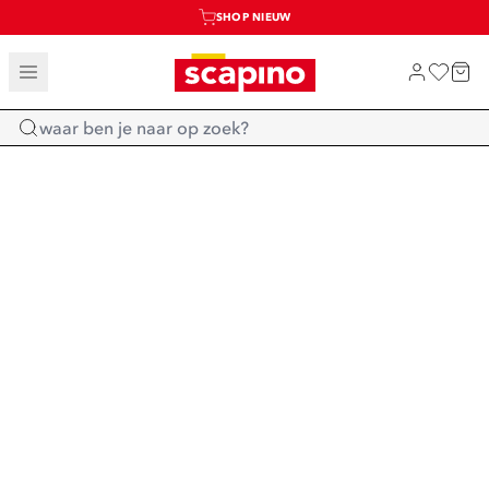
SHOP NIEUW
TOT 70% KORTING OP SALE
SALE: LAATSTE KANS!
Home