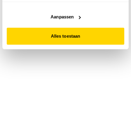
accepteert. Dit doe je door op "Alles toestaan" te klikken.
Liever geen cookies? Hou er dan rekening mee dat de
website niet optimaal functioneert.
Aanpassen
Alles toestaan