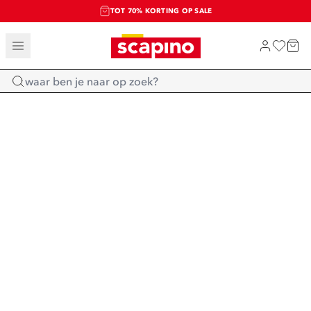
TOT 70% KORTING OP SALE
SALE: LAATSTE KANS!
SHOP NIEUW
Home