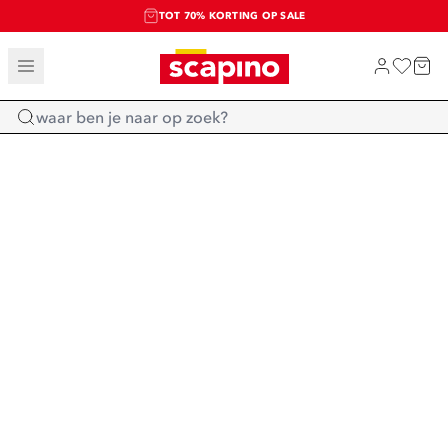
TOT 70% KORTING OP SALE
SALE: LAATSTE KANS!
SHOP NIEUW
Home