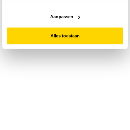
accepteert. Dit doe je door op "Alles toestaan" te klikken.
Liever geen cookies? Hou er dan rekening mee dat de
website niet optimaal functioneert.
Aanpassen
Alles toestaan