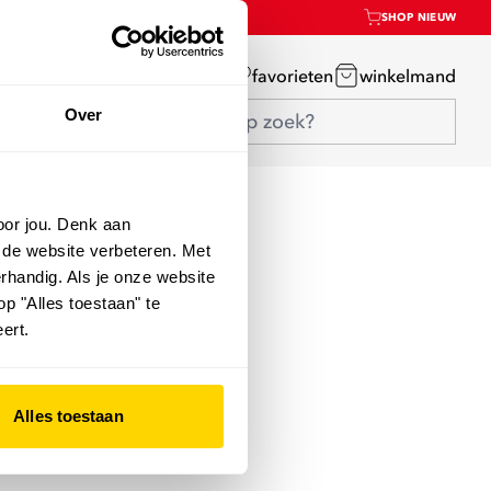
SHOP NIEUW
mijn account
favorieten
winkelmand
Over
oor jou. Denk aan
 de website verbeteren. Met
rhandig. Als je onze website
op "Alles toestaan" te
ert.
Alles toestaan