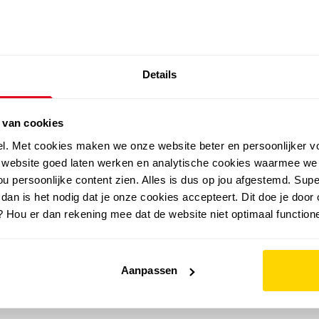
SALE: LAATSTE KANS!
Details
outdoor
zomer
merken
folder
sale
 van cookies
el. Met cookies maken we onze website beter en persoonlijker v
e website goed laten werken en analytische cookies waarmee we
u persoonlijke content zien. Alles is dus op jou afgestemd. Supe
 dan is het nodig dat je onze cookies accepteert. Dit doe je door 
? Hou er dan rekening mee dat de website niet optimaal functione
Aanpassen