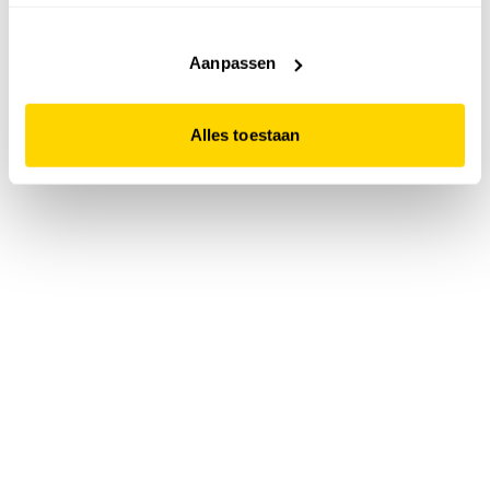
accepteert. Dit doe je door op "Alles toestaan" te klikken.
Liever geen cookies? Hou er dan rekening mee dat de
website niet optimaal functioneert.
Aanpassen
Alles toestaan