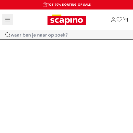
TOT 70% KORTING OP SALE
SALE: LAATSTE KANS!
SHOP NIEUW
Home