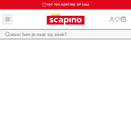
TOT 70% KORTING OP SALE
SALE: LAATSTE KANS!
SHOP NIEUW
Home