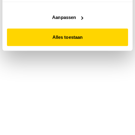
accepteert. Dit doe je door op "Alles toestaan" te klikken.
Liever geen cookies? Hou er dan rekening mee dat de
website niet optimaal functioneert.
Aanpassen
Alles toestaan